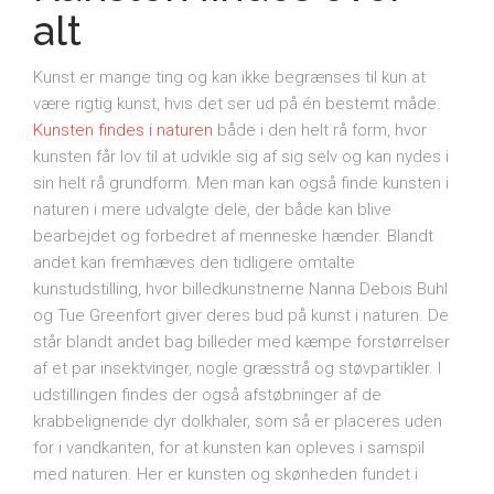
alt
Kunst er mange ting og kan ikke begrænses til kun at
være rigtig kunst, hvis det ser ud på én bestemt måde.
Kunsten findes i naturen
både i den helt rå form, hvor
kunsten får lov til at udvikle sig af sig selv og kan nydes i
sin helt rå grundform. Men man kan også finde kunsten i
naturen i mere udvalgte dele, der både kan blive
bearbejdet og forbedret af menneske hænder. Blandt
andet kan fremhæves den tidligere omtalte
kunstudstilling, hvor billedkunstnerne Nanna Debois Buhl
og Tue Greenfort giver deres bud på kunst i naturen. De
står blandt andet bag billeder med kæmpe forstørrelser
af et par insektvinger, nogle græsstrå og støvpartikler. I
udstillingen findes der også afstøbninger af de
krabbelignende dyr dolkhaler, som så er placeres uden
for i vandkanten, for at kunsten kan opleves i samspil
med naturen. Her er kunsten og skønheden fundet i