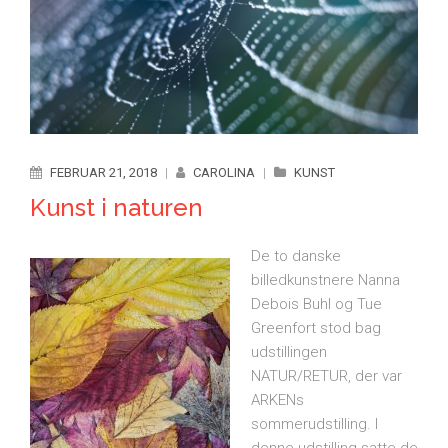
FEBRUAR 21, 2018
|
CAROLINA
|
KUNST
Kunst i naturen
De to danske
billedkunstnere Nanna
Debois Buhl og Tue
Greenfort stod bag
udstillingen
NATUR/RETUR, der var
ARKENs
sommerudstilling. I
denne udstilling satte de