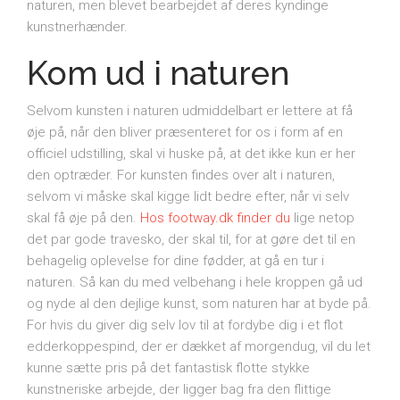
naturen, men blevet bearbejdet af deres kyndinge
kunstnerhænder.
Kom ud i naturen
Selvom kunsten i naturen udmiddelbart er lettere at få
øje på, når den bliver præsenteret for os i form af en
officiel udstilling, skal vi huske på, at det ikke kun er her
den optræder. For kunsten findes over alt i naturen,
selvom vi måske skal kigge lidt bedre efter, når vi selv
skal få øje på den.
Hos footway.dk finder du
lige netop
det par gode travesko, der skal til, for at gøre det til en
behagelig oplevelse for dine fødder, at gå en tur i
naturen. Så kan du med velbehang i hele kroppen gå ud
og nyde al den dejlige kunst, som naturen har at byde på.
For hvis du giver dig selv lov til at fordybe dig i et flot
edderkoppespind, der er dækket af morgendug, vil du let
kunne sætte pris på det fantastisk flotte stykke
kunstneriske arbejde, der ligger bag fra den flittige