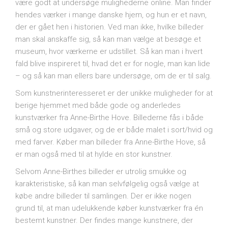
være godt at undersøge mulighederne online. Man finder
hendes værker i mange danske hjem, og hun er et navn,
der er gået hen i historien. Ved man ikke, hvilke billeder
man skal anskaffe sig, så kan man vælge at besøge et
museum, hvor værkerne er udstillet. Så kan man i hvert
fald blive inspireret til, hvad det er for nogle, man kan lide
– og så kan man ellers bare undersøge, om de er til salg.
Som kunstnerinteresseret er der unikke muligheder for at
berige hjemmet med både gode og anderledes
kunstværker fra Anne-Birthe Hove. Billederne fås i både
små og store udgaver, og de er både malet i sort/hvid og
med farver. Køber man billeder fra Anne-Birthe Hove, så
er man også med til at hylde en stor kunstner.
Selvom Anne-Birthes billeder er utrolig smukke og
karakteristiske, så kan man selvfølgelig også vælge at
købe andre billeder til samlingen. Der er ikke nogen
grund til, at man udelukkende køber kunstværker fra én
bestemt kunstner. Der findes mange kunstnere, der