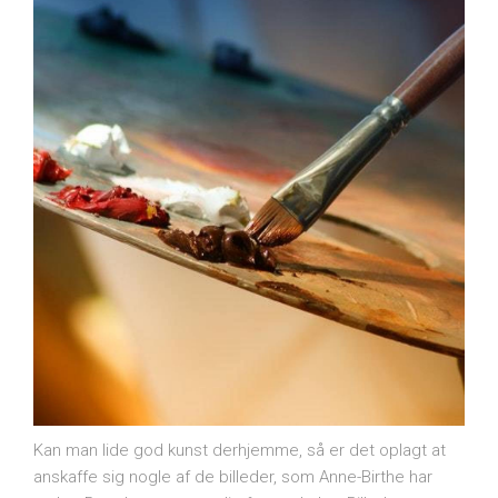
Kan man lide god kunst derhjemme, så er det oplagt at
anskaffe sig nogle af de billeder, som Anne-Birthe har