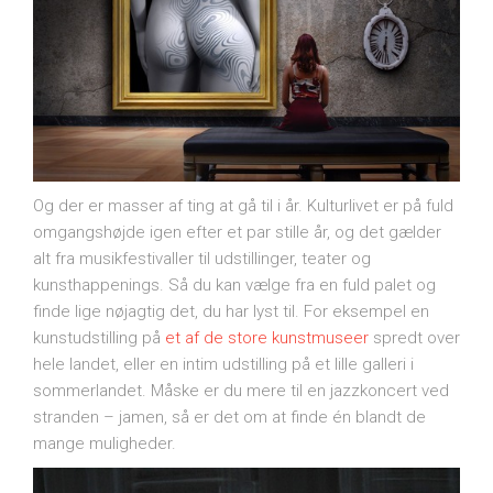
Og der er masser af ting at gå til i år. Kulturlivet er på fuld
omgangshøjde igen efter et par stille år, og det gælder
alt fra musikfestivaller til udstillinger, teater og
kunsthappenings. Så du kan vælge fra en fuld palet og
finde lige nøjagtig det, du har lyst til. For eksempel en
kunstudstilling på
et af de store kunstmuseer
spredt over
hele landet, eller en intim udstilling på et lille galleri i
sommerlandet. Måske er du mere til en jazzkoncert ved
stranden – jamen, så er det om at finde én blandt de
mange muligheder.